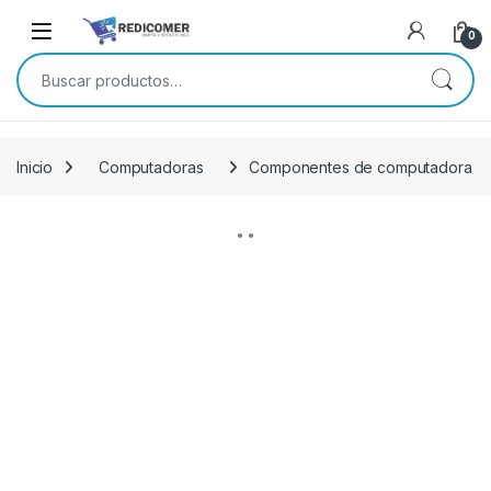
Saltar a navegación
saltar al contenido
0
Buscar por:
Inicio
Computadoras
Componentes de computadora