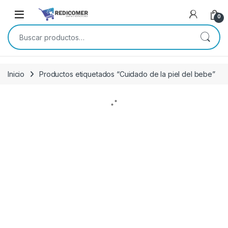
Saltar a navegación
saltar al contenido
0
Buscar por:
Inicio
Productos etiquetados “Cuidado de la piel del bebe”