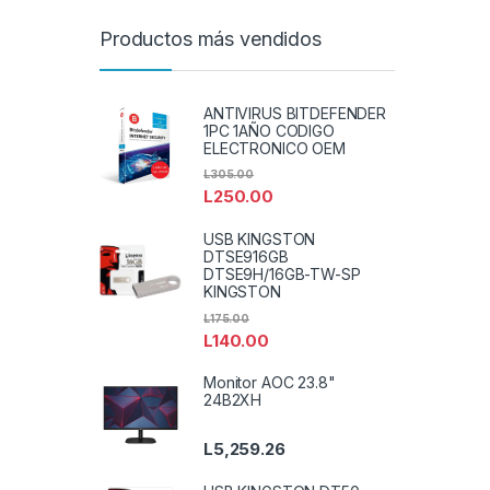
Productos más vendidos
ANTIVIRUS BITDEFENDER
1PC 1AÑO CODIGO
ELECTRONICO OEM
L
305.00
L
250.00
USB KINGSTON
DTSE916GB
DTSE9H/16GB-TW-SP
KINGSTON
L
175.00
L
140.00
Monitor AOC 23.8"
24B2XH
L
5,259.26