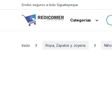
Saltar a navegación
saltar al contenido
Envíos seguros a todo Siguatepeque
Bus
Categorías
Inicio
Ropa, Zapatos y Joyeria
Niño