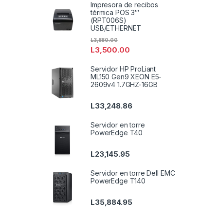
Impresora de recibos
térmica POS 3′′′
(RPT006S)
USB/ETHERNET
L
3,880.00
L
3,500.00
Servidor HP ProLiant
ML150 Gen9 XEON E5-
2609v4 1.7GHZ-16GB
L
33,248.86
Servidor en torre
PowerEdge T40
L
23,145.95
Servidor en torre Dell EMC
PowerEdge T140
L
35,884.95