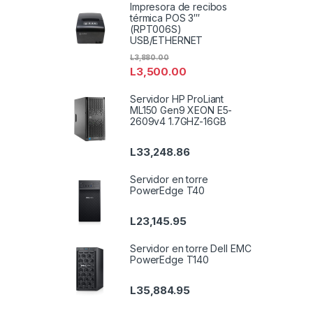
Impresora de recibos
térmica POS 3′′′
(RPT006S)
USB/ETHERNET
L
3,880.00
L
3,500.00
Servidor HP ProLiant
ML150 Gen9 XEON E5-
2609v4 1.7GHZ-16GB
L
33,248.86
Servidor en torre
PowerEdge T40
L
23,145.95
Servidor en torre Dell EMC
PowerEdge T140
L
35,884.95