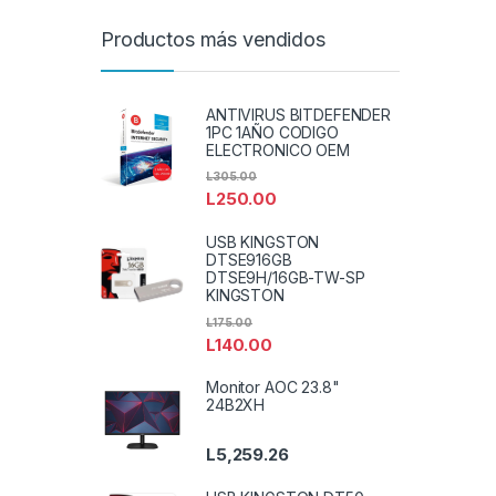
Productos más vendidos
ANTIVIRUS BITDEFENDER
1PC 1AÑO CODIGO
ELECTRONICO OEM
L
305.00
L
250.00
USB KINGSTON
DTSE916GB
DTSE9H/16GB-TW-SP
KINGSTON
L
175.00
L
140.00
Monitor AOC 23.8"
24B2XH
L
5,259.26