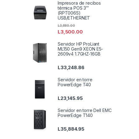
Impresora de recibos
térmica POS 3′′′
(RPT006S)
USB/ETHERNET
L
3,880.00
L
3,500.00
Servidor HP ProLiant
ML150 Gen9 XEON E5-
2609v4 1.7GHZ-16GB
L
33,248.86
Servidor en torre
PowerEdge T40
L
23,145.95
Servidor en torre Dell EMC
PowerEdge T140
L
35,884.95