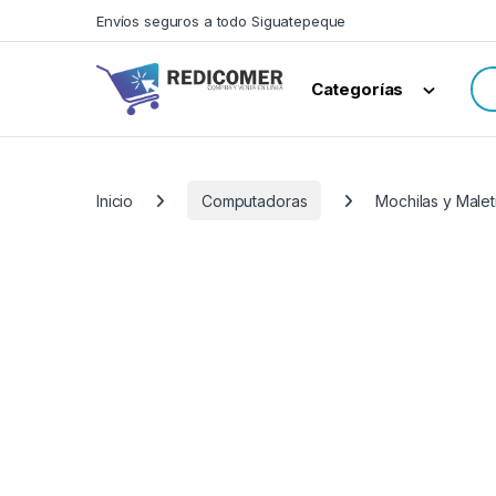
Saltar a navegación
saltar al contenido
Envíos seguros a todo Siguatepeque
Bus
Categorías
Inicio
Computadoras
Mochilas y Male