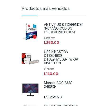
Productos más vendidos
ANTIVIRUS BITDEFENDER
1PC 1AÑO CODIGO
ELECTRONICO OEM
L
305.00
L
250.00
USB KINGSTON
DTSE916GB
DTSE9H/16GB-TW-SP
KINGSTON
L
175.00
L
140.00
Monitor AOC 23.8"
24B2XH
L
5,259.26