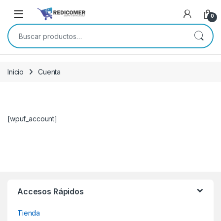
Saltar a navegación
saltar al contenido
0
Buscar por:
Inicio
Cuenta
[wpuf_account]
Accesos Rápidos
Tienda