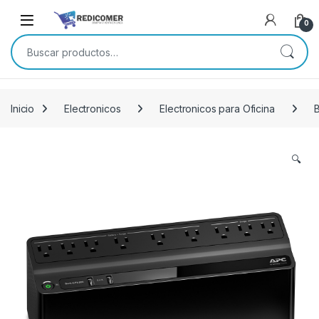
Saltar a navegación
saltar al contenido
0
Buscar por:
Inicio
Electronicos
Electronicos para Oficina
🔍