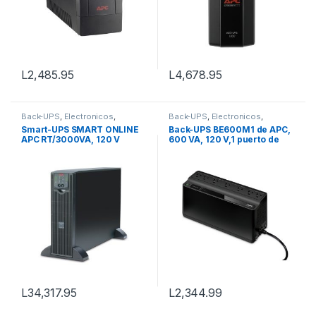
L
2,485.95
L
4,678.95
Back-UPS
,
Electronicos
,
Back-UPS
,
Electronicos
,
Electronicos para Oficina
Electronicos para Oficina
Smart-UPS SMART ONLINE
Back-UPS BE600M1 de APC,
APC RT/3000VA, 120 V
600 VA, 120 V,1 puerto de
carga USB
L
34,317.95
L
2,344.99