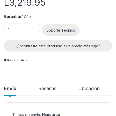
L
3,219.95
Garantía:
1 Año
Back-UPS BE850M2 de APC, 850 VA, 2 puertos de carga USB, 
Soporte Tecnico
¿Encontraste este producto a un precio más bajo?
Reportar abuso
Envío
Reseñas
Ubicación
Países de envío:
Honduras