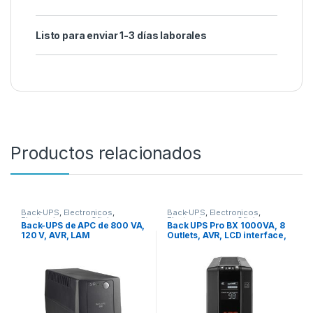
Listo para enviar 1-3 días laborales
Productos relacionados
Back-UPS
,
Electronicos
,
Back-UPS
,
Electronicos
,
Electronicos para Oficina
Electronicos para Oficina
Back-UPS de APC de 800 VA,
Back UPS Pro BX 1000VA, 8
120 V, AVR, LAM
Outlets, AVR, LCD interface,
LAM 60Hz